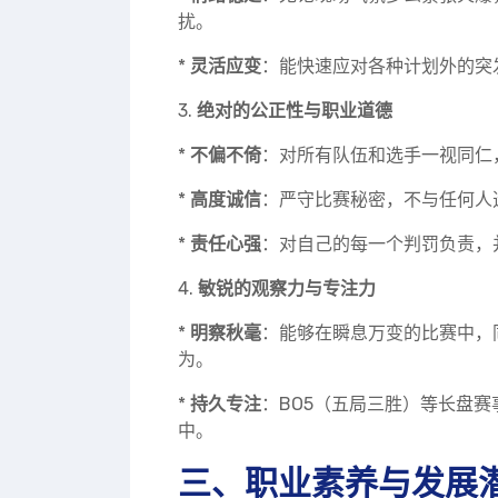
扰。
*
灵活应变
：能快速应对各种计划外的突
3.
绝对的公正性与职业道德
*
不偏不倚
：对所有队伍和选手一视同仁
*
高度诚信
：严守比赛秘密，不与任何人
*
责任心强
：对自己的每一个判罚负责，
4.
敏锐的观察力与专注力
*
明察秋毫
：能够在瞬息万变的比赛中，
为。
*
持久专注
：BO5（五局三胜）等长盘
中。
三、职业素养与发展