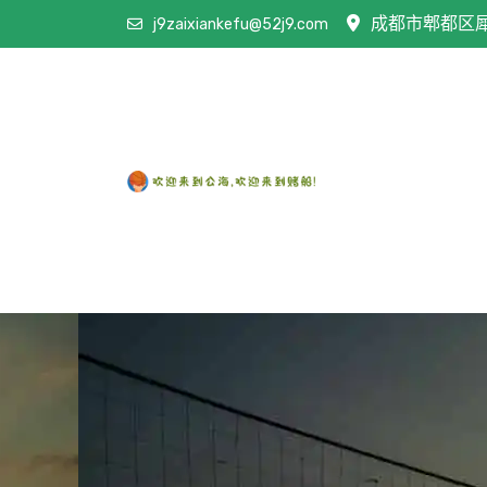
成都市郫都区犀浦
j9zaixiankefu@52j9.com