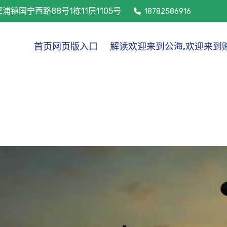
镇国宁西路88号1栋11层1105号
18782586916
首页网页版入口
解读欢迎来到公海,欢迎来到赌