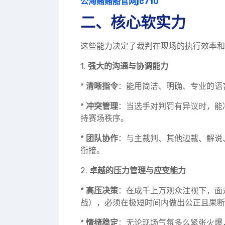
公海赌赌船官网jc710
二、核心软实力
这些能力决定了裁判在现场的执行效率和
1.
强大的沟通与协调能力
*
清晰指令
：能用简洁、明确、专业的语
*
冲突管理
：当选手对判罚有异议时，能
持赛场秩序。
*
团队协作
：与主裁判、其他边裁、解说
衔接。
2.
卓越的压力管理与应变能力
*
高压决策
：在成千上万观众注视下，面
战），必须在极短时间内做出公正且果断
*
情绪稳定
：无论现场气氛多么紧张火爆